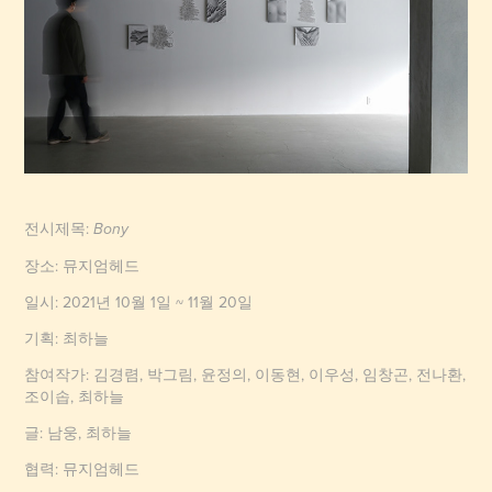
전시제목:
Bony
장소: 뮤지엄헤드
일시: 2021년 10월 1일 ~ 11월 20일
기획: 최하늘
참여작가: 김경렴, 박그림, 윤정의, 이동현, 이우성, 임창곤, 전나환,
조이솝, 최하늘
글: 남웅, 최하늘
협력: 뮤지엄헤드