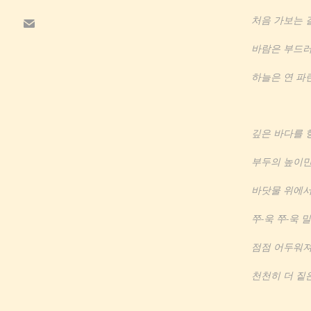
처음 가보는 길
바람은 부드러
하늘은 연 파란
깊은 바다를 
부두의 높이만
바닷물 위에서
쭈-욱 쭈-욱
점점 어두워져
천천히 더 짙은