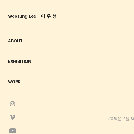
Woosung Lee _ 이 우 성
ABOUT
EXHIBITION
WORK
2016년 4월 