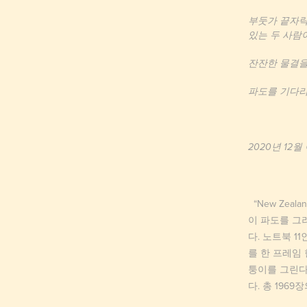
부둣가 끝자락
있는 두 사람
잔잔한 물결을
파도를 기다리
2020년 12월
“New Zea
이 파도를 그
다. 노트북 
를 한 프레임 
퉁이를 그린다
다. 총 196