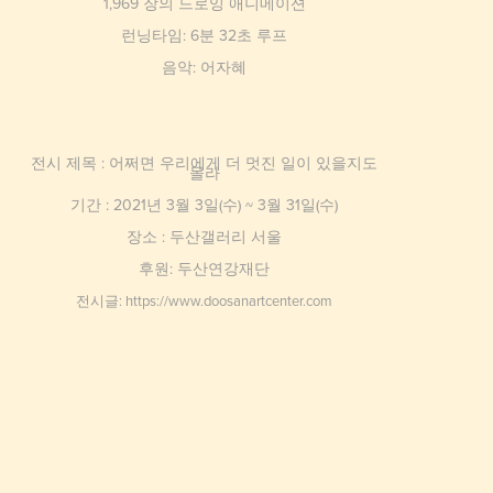
1,969 장의 드로잉 애니메이션
런닝타임:
6분 32초 루프
음악: 어자혜
전시 제목 :
어쩌면 우리에게 더 멋진 일이 있을지도
몰라
기간 : 2021년 3월 3일(수) ~ 3월 31일(수)
장소 : 두산갤러리 서울
후원: 두산연강재단
전시글: https://www.doosanartcenter.com