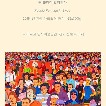
땀 흘리며 달려간다
People Running in Sweat
2019_천 위에 아크릴릭 과슈_165x300cm
→ 아르코 인사미술공간 전시 정보 페이지