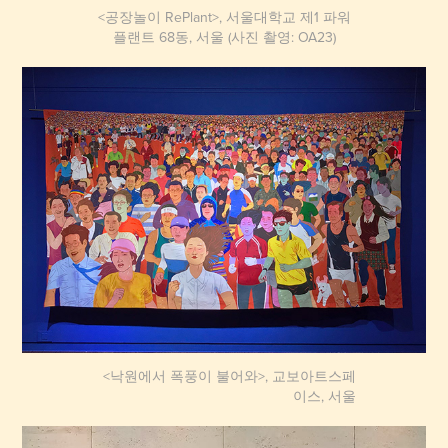
<공장놀이 RePlant>, 서울대학교 제1 파워
플랜트 68동, 서울 (사진 촬영: OA23)
<낙원에서 폭풍이 불어와>, 교보아트스페
이스, 서울