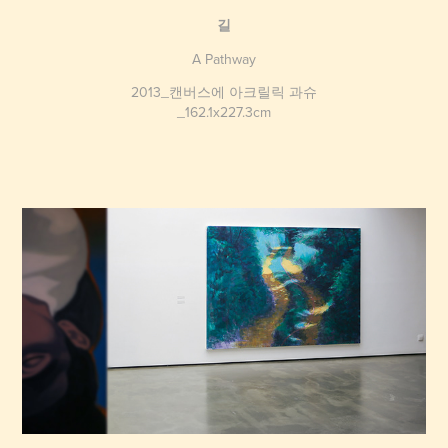
길
A Pathway
2013_캔버스에 아크릴릭 과슈
_162.1x227.3cm