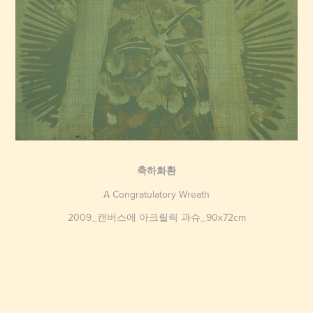
축하화환
A Congratulatory Wreath
2009_캔버스에 아크릴릭 과슈_90x72cm